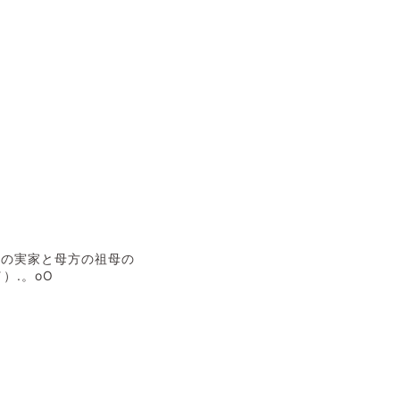
母の実家と母方の祖母の
）.。oO