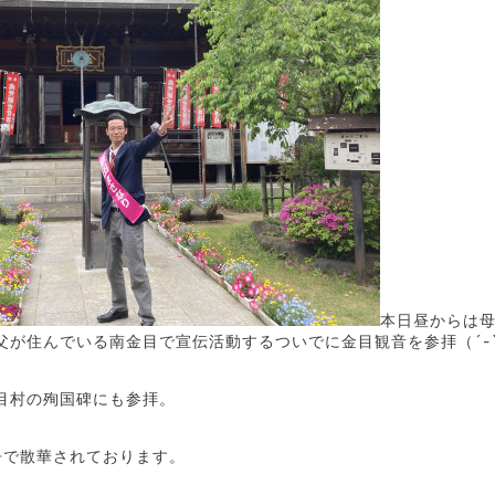
本日昼からは
が住んでいる南金目で宣伝活動するついでに金目観音を参拝（´-`
目村の殉国碑にも参拝。
争で散華されております。