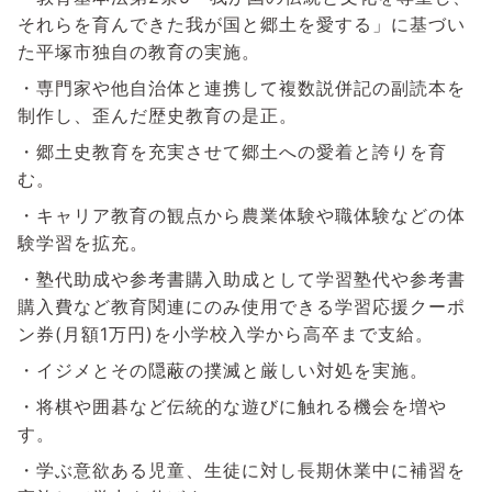
それらを育んできた我が国と郷土を愛する」に基づい
た平塚市独自の教育の実施。
・専門家や他自治体と連携して複数説併記の副読本を
制作し、歪んだ歴史教育の是正。
・郷土史教育を充実させて郷土への愛着と誇りを育
む。
・キャリア教育の観点から農業体験や職体験などの体
験学習を拡充。
・塾代助成や参考書購入助成として学習塾代や参考書
購入費など教育関連にのみ使用できる学習応援クーポ
ン券(月額1万円)を小学校入学から高卒まで支給。
・イジメとその隠蔽の撲滅と厳しい対処を実施。
・将棋や囲碁など伝統的な遊びに触れる機会を増や
す。
・学ぶ意欲ある児童、生徒に対し長期休業中に補習を