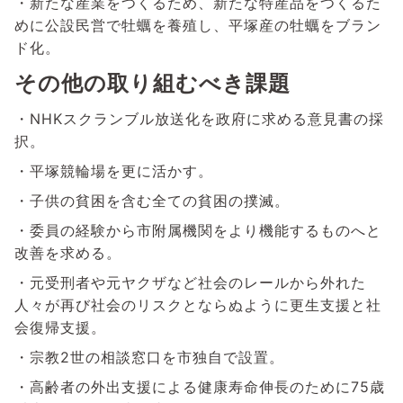
・新たな産業をつくるため、新たな特産品をつくるた
めに公設民営で牡蠣を養殖し、平塚産の牡蠣をブラン
ド化。
その他の取り組むべき課題
・NHKスクランブル放送化を政府に求める意見書の採
択。
・平塚競輪場を更に活かす。
・子供の貧困を含む全ての貧困の撲滅。
・委員の経験から市附属機関をより機能するものへと
改善を求める。
・元受刑者や元ヤクザなど社会のレールから外れた
人々が再び社会のリスクとならぬように更生支援と社
会復帰支援。
・宗教2世の相談窓口を市独自で設置。
・高齢者の外出支援による健康寿命伸長のために75歳