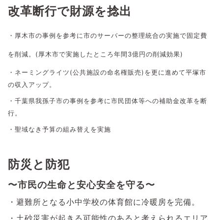
改革断行で財源を捻出
・厚木市の事例を参考に市のサーバーの整理統合の実施で固定費
を削減。
(厚木市で実施したところ年間3億円の削減効果)
・ネーミングライツ(公共施設の命名権販売)を更に進めて平塚市
の収入アップ。
・千葉県我孫子市の事例を参考に市民団体等への補助金改革を断
行。
・聖域なき予算の組み替えを実施
防災と防犯
〜市民の生命と安心安全を守る〜
・避難所となる小中学校の体育館に冷暖房を完備。
・土砂災害が起きる可能性のあると考えられるエリア