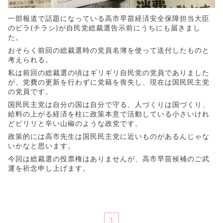
一部報道で話題になっている高市早苗経済安全保障担当大臣
のビラ(チラシ)が自民党総裁選告示前にうちにも届きまし
た。
おそらく前回の総裁選時の党員名簿を使って送付したものと
考えられる。
私は前回の総裁選の頃はギリギリ自民党の党員でありました
が、党費の更新を行わずに党籍を喪失し、現在は国民民主党
の党員です。
国民民主党は自分の国は自分で守る、人づくりは国づくり、
給料の上がる経済を柱に政策本意で活動している小さいけれ
どピリリと辛い山椒のような政党です。
政策的には高市先生は国民民主党に近いものがあるんじゃな
いかなと思います。
今回は総裁選の投票権はありませんが、高市早苗候補のご武
運を祈念申し上げます。
1